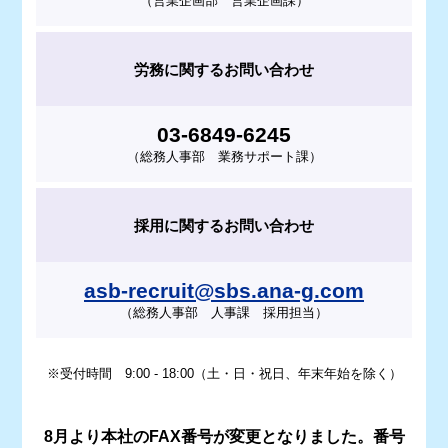
（営業企画部 営業企画課）
的行為、又は脅迫的言辞を用いる行為、
風説を流布し、偽計又は威力を用いて業
務を妨害し又は信用を毀損する行為を行
労務に関するお問い合わせ
わないこと
3.
第2項の定めに違反したことにより損害を被
03-6849-6245
（総務人事部 業務サポート課）
ったときは、その損害の賠償を請求すること
ができる。
採用に関するお問い合わせ
asb-recruit@sbs.ana-g.com
（総務人事部 人事課 採用担当）
※受付時間 9:00 - 18:00（土・日・祝日、年末年始を除く）
8月より本社のFAX番号が変更となりました。番号