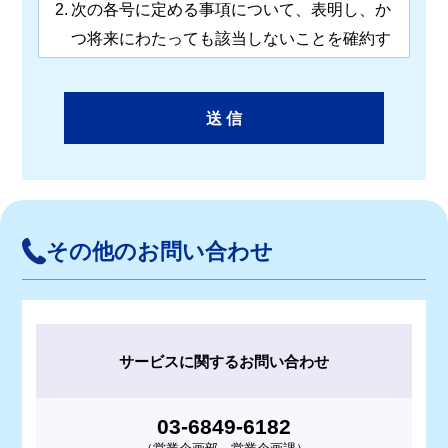
2.
次の各号に定める事項について、表明し、か
つ将来にわたっても該当しないことを確約す
る。
(1)
自ら（その役員、使用人その他の関係者
を含む。以下、同じ。）が、反社会的勢
力のいずれでもなく、また、反社会的勢
力が経営に実質的に関与している法人で
ないこと
(2)
自らが反社会的勢力を利用しないこと
その他のお問い合わせ
(3)
自らが反社会的勢力に対して資金等を提
供し、又は便宜を供与するなどの関与を
しないこと
サービスに関するお問い合わせ
(4)
自らが反社会的勢力と社会的に非難され
るべき関係を有してないこと
03-6849-6182
(5)
自ら又は第三者を利用して、詐欺、暴力