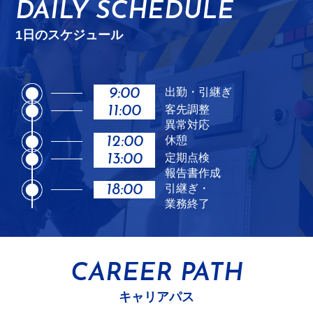
DAILY SCHEDULE
1日のスケジュール
9:00
出勤・引継ぎ
11:00
客先調整
異常対応
12:00
休憩
13:00
定期点検
報告書作成
18:00
引継ぎ・
業務終了
CAREER PATH
キャリアパス