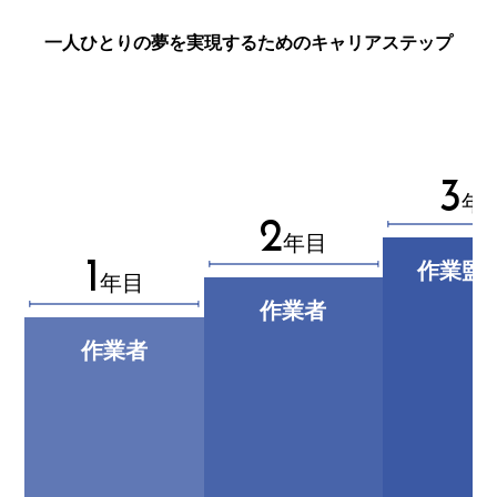
一人ひとりの夢を実現するためのキャリアステップ
3
年
2
年目
1
作業監
年目
作業者
作業者