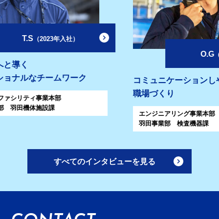
O.G
清
（2010年入社）
社
コミュニケーションしやすい
職場づくり
エンジニアリング事業本部
羽田事業部 検査機器課
すべてのインタビューを見る