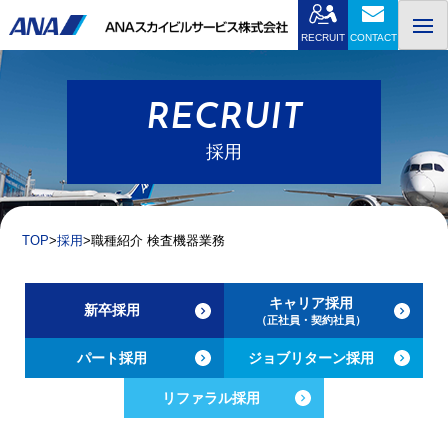
Skip
to
RECRUIT
CONTACT
content
RECRUIT
採用
TOP
採用
職種紹介 検査機器業務
キャリア採用
新卒採用
（正社員・契約社員）
パート採用
ジョブリターン採用
リファラル採用